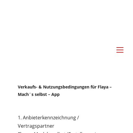
-  O H N E  G R A F i K E R  - 
Flyer selbst erstellen und bestellen 
Verkaufs- & Nutzungsbedingungen für Flaya – 
Mach´s selbst – App
1. Anbieterkennzeichnung / 
Vertragspartner