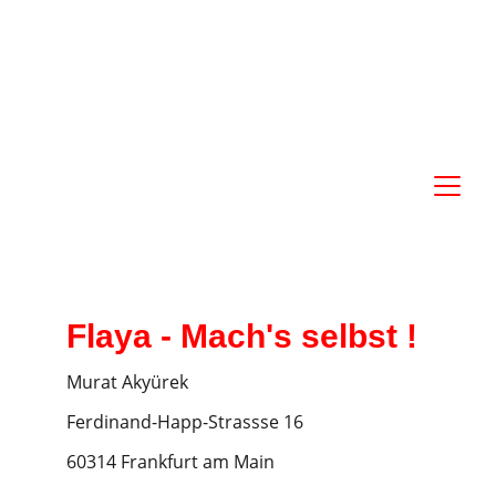
-  O H N E  G R A F i K E R  - 
Flyer selbst erstellen und bestellen 
Flaya - Mach's selbst !
Murat Akyürek
Ferdinand-Happ-Strassse 16
60314 Frankfurt am Main